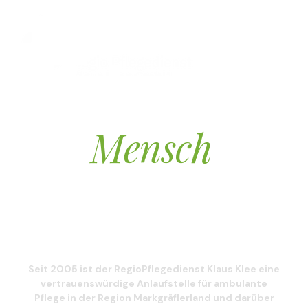
RegioPflegedienst Klaus Klee – ambulante
Pflege aus Müllheim
Mensch
Der
steht im
Mittelpunkt
Seit 2005 ist der RegioPflegedienst Klaus Klee eine
vertrauenswürdige Anlaufstelle für ambulante
Pflege in der Region Markgräflerland und darüber