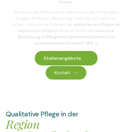
hinaus.
Wir betreuen Menschen in Gemeinden wie Schliengen,
Auggen, Müllheim, Neuenburg, Freiburg und weiteren
Orten – sowohl im Rahmen der
ambulanten Pflege im
häuslichen Umfeld
als auch durch die
intensive
Betreuung in Pflegewohngemeinschaften und
spezialisierten Demenz-WG `s.
Stellenangebote
Kontakt
Qualitative Pflege in der
Region