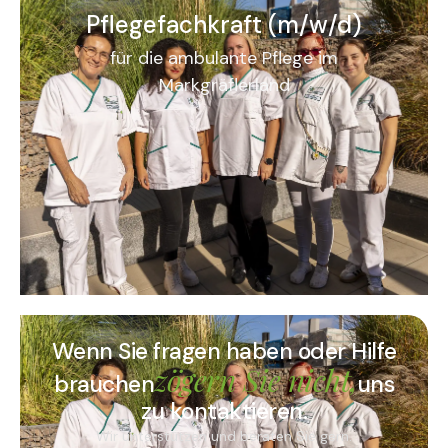
Pflegefachkraft (m/w/d)
für die ambulante Pflege im
Markgräflerland
Wenn Sie fragen haben oder Hilfe
zögern Sie nicht,
brauchen
uns
zu kontaktieren.
Wir unterstützen und beraten Sie gern.