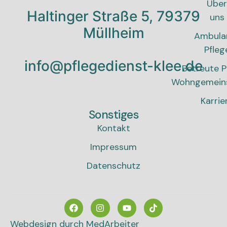
Addresse
Über
Haltinger Straße 5, 79379
uns
Müllheim
Ambula
Pfleg
E-Mail
info@pflegedienst-klee.de
Betreute P
Wohngemein
Karrie
Sonstiges
Kontakt
Impressum
Datenschutz
Webdesign durch MedArbeiter