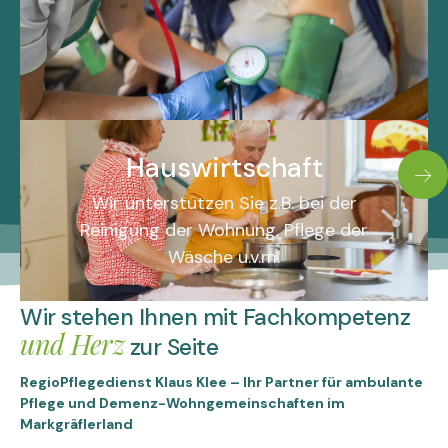
Hauswirtschaft
Wir unterstützen Sie z.B. bei der
Reinigung der Wohnung, Pflege der
Wäsche u.v.m.
Wir stehen Ihnen mit Fachkompetenz
und Herz
zur Seite
RegioPflegedienst Klaus Klee – Ihr Partner für ambulante
Pflege und Demenz-Wohngemeinschaften im
Markgräflerland